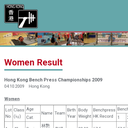
Women Result
Hong Kong Bench Press Championships 2009
04.10.2009 Hong Kong
Women
Age
Benc
Lot
Class
Birth
Body
Benchpress
Name
Team
No.
(㎏)
Year
Weight
HK Record
Cat.
1
林艷