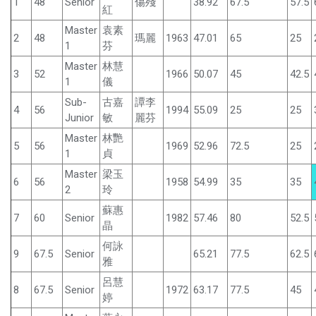
1
48
Senior
傷殘
38.92
67.5
57.5
紅
Master
袁素
2
48
瑪麗
1963
47.01
65
25
1
芬
Master
林慧
3
52
1966
50.07
45
42.5
1
儀
Sub-
古嘉
譚李
4
56
1994
55.09
25
25
Junior
敏
麗芬
Master
林艷
5
56
1969
52.96
72.5
25
1
貞
Master
梁玉
6
56
1958
54.99
35
35
2
玲
蘇惠
7
60
Senior
1982
57.46
80
52.5
晶
何詠
9
67.5
Senior
65.21
77.5
62.5
雅
呂慧
8
67.5
Senior
1972
63.17
77.5
45
婷