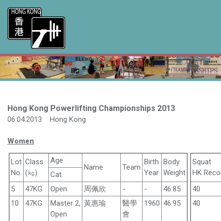
Hong Kong Powerlifting Championships 2013
06.04.2013 Hong Kong
Women
Age
Lot
Class
Birth
Body
Squat
Name
Team
No.
(㎏)
Year
Weight
HK Reco
Cat.
5
47KG
Open
周佩欣
-
-
46.85
40
10
47KG
Master 2,
黃惠瑜
醫學
1960
46.95
40
Open
會