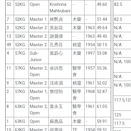
52
52KG
Open
Krishnna
-
-
49.60
82.5
Mahbubani
7
52KG
Master 1
林艷貞
木蘭
-
51.44
82.5
3
52KG
Master 2
吳如花
木蘭
1963
49.64
N/A
13
52KG
Master 2
謝麗僑
-
1963
49.45
N/A
49
52KG
Master 2
孔秀芬
精靈
1954
50.15
N/A
4
57KG
Sub-
葉蔚心
木蘭
1997
53.08
N/A
Junior
N/A, 100
11
57KG
Master 2,
余詩思
醫學
1957
55.36
Open
會
N/A
9
57KG
Master 2
沈依湄
精靈
1961
52.02
N/A, 100
2
57KG
Master 1,
詹愷怡
醫學
1968
52.87
Open
會
117.5,12
8
63KG
Master 2,
葉永玉
醫學
1961
61.05
Open
會
125
1
63KG
Open
蘇惠晶
木蘭
-
59.91
117.5
15
63KG
Master 2
何惠珍
TF
1954
59.51