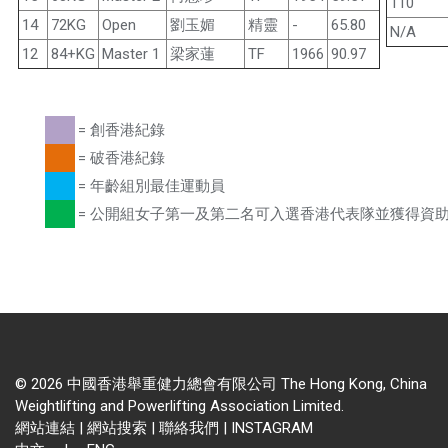
110
14
72KG
Open
劉玉媚
精靈
-
65.80
N/A
12
84+KG
Master 1
梁家蓮
TF
1966
90.97
= 創香港紀錄
= 破香港紀錄
= 年齡組別最佳運動員
= 公開組女子第一及第二名可入選香港代表隊並獲得資
© 2026 中國香港舉重健力總會有限公司 The Hong Kong, China
Weightlifting and Powerlifting Association Limited.
網站連結
|
網站搜索
|
聯絡我們
|
INSTAGRAM