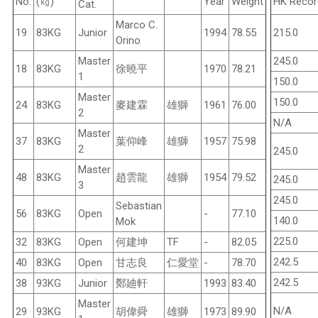
No.
(㎏)
Year
Weight
HK Recor
Cat.
Marco C.
19
83KG
Junior
1994
78.55
215.0
Orino
Master
245.0
18
83KG
徐曉平
1970
78.21
1
150.0
Master
150.0
24
83KG
麥建霖
雄獅
1961
76.00
2
N/A
Master
37
83KG
葉仰峰
雄獅
1957
75.98
2
245.0
Master
48
83KG
趙雲龍
雄獅
1954
79.52
245.0
3
245.0
Sebastian
56
83KG
Open
-
77.10
140.0
Mok
225.0
32
83KG
Open
何建坤
TF
-
82.05
242.5
40
83KG
Open
甘志良
仁愛堂
-
78.70
242.5
38
93KG
Junior
鄭廸軒
1993
83.40
Master
N/A
29
93KG
胡偉舜
雄獅
1973
89.90