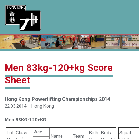
Men 83kg-120+kg Score
Sheet
Hong Kong Powerlifting Championships 2014
22.03.2014 Hong Kong
Men 83KG-120+KG
Age
Lot
Class
Birth
Body
Squat
Name
Team