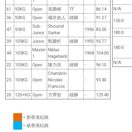
1
N/A
61
93KG
Open
張榮峰
TF
-
86.14
36
93KG
Open
橘井政人
雄獅
-
91.27
150.0
Sub-
Shoumit
47
93KG
1996
85.50
180.0
Junior
Sarkar
39
105KG
Junior
甄樂軒
雄獅
1992
95.77
180.0
Master
Niklas
44
105KG
1968
104.00
1
Hageback
N/A
22
105KG
Open
陳力坦
雄獅
-
96.10
Chambrin
25
105KG
Open
Nicolas
-
93.40
Francois
20
120+KG
Open
方齊智
雄獅
-
129.40
= 創香港紀錄
= 破香港紀錄