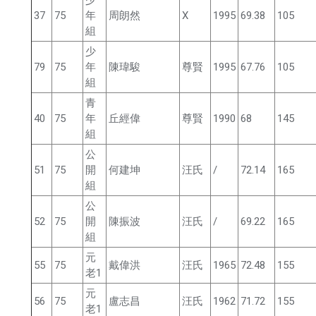
少
37
75
年
周朗然
X
1995
69.38
105
組
少
79
75
年
陳瑋駿
尊賢
1995
67.76
105
組
青
40
75
年
丘經偉
尊賢
1990
68
145
組
公
51
75
開
何建坤
汪氏
/
72.14
165
組
公
52
75
開
陳振波
汪氏
/
69.22
165
組
元
55
75
戴偉洪
汪氏
1965
72.48
155
老1
元
56
75
盧志昌
汪氏
1962
71.72
155
老1