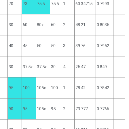
70
73
75.5
75.5
1
60.34715
0.7993
30
60
80x
60
2
48.21
0.8035
40
45
50
50
3
39.76
0.7952
30
37.5x
37.5x
30
4
25.47
0.849
95
100
105x
100
1
78.42
0.7842
90
95
105x
95
2
73.777
0.7766