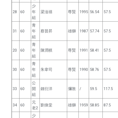
少
28
60
年
梁淦禧
尊賢
1995
56.54
57.5
組
青
31
60
年
蔡晉昇
雄獅
1987
57.74
57.5
組
青
20
60
年
陳潤棋
尊賢
1991
58.41
57.5
組
青
30
60
年
朱韋司
尊賢
1990
58.76
57.5
組
公
33
60
開
鍾衍洋
彌敦
/
59.5
117.5
組
元
34
60
劉偉棠
雄獅
1959
58.85
87.5
老2
少