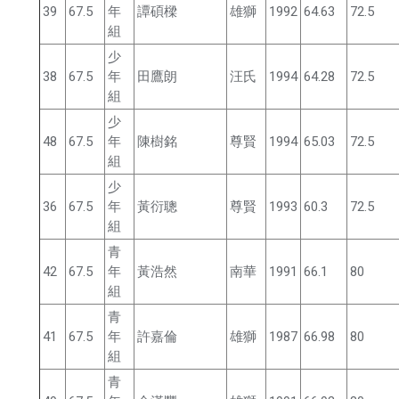
39
67.5
年
譚碩樑
雄獅
1992
64.63
72.5
組
少
38
67.5
年
田鷹朗
汪氏
1994
64.28
72.5
組
少
48
67.5
年
陳樹銘
尊賢
1994
65.03
72.5
組
少
36
67.5
年
黃衍聰
尊賢
1993
60.3
72.5
組
青
42
67.5
年
黃浩然
南華
1991
66.1
80
組
青
41
67.5
年
許嘉倫
雄獅
1987
66.98
80
組
青