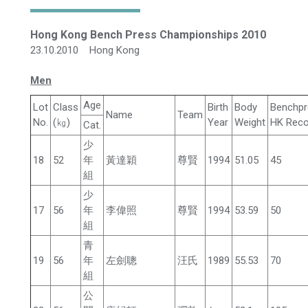
Hong Kong Bench Press Championships 2010
23.10.2010 Hong Kong
Men
Age
Lot
Class
Birth
Body
Benchpr
Name
Team
No.
(㎏)
Year
Weight
HK Reco
Cat.
少
18
52
年
黃達穎
尊賢
1994
51.05
45
組
少
17
56
年
李偉照
尊賢
1994
53.59
50
組
青
19
56
年
左劍聰
汪氏
1989
55.53
70
組
公