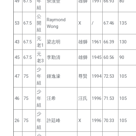
49
67.5
年
佘漢豐
雄獅
1991
66.93
80
組
公
Raymond
53
67.5
開
X
/
67.46
135
Wong
組
元
43
67.5
梁志明
雄獅
1961
66.39
130
老1
元
45
67.5
李勤清
雄獅
1945
60.56
90
老3
少
47
75
年
鍾逸濠
尊賢
1994
72.53
105
組
少
46
75
年
汪希
汪氏
1996
71.53
105
組
少
26
75
年
許廷峰
X
1996
70.33
105
組