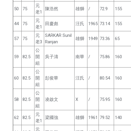
元
50
75
陳浩然
雄獅
/
72.9
155
老1
元
44
75
田慶彪
汪氏
1965
73.14
155
老1
元
SARKAR Sunil
57
75
雄獅
1949
73.36
65
老3
Ranjan
公
59
82.5
開
吳子濤
南華
/
75.86
160
組
公
60
82.5
開
彭俊華
汪氏
/
80.54
160
組
公
58
82.5
開
凌啟文
X
/
75.95
160
組
元
62
82.5
梁國強
雄獅
1961
79.52
140
老1
元