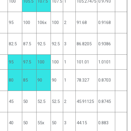
100
105.5
107.5
107.5
1
105.27475
0.9793
95
100
106x
100
2
91.68
0.9168
82.5
87.5
92.5
92.5
3
86.8205
0.9386
95
97.5
100
100
1
101.01
1.0101
80
85
90
90
1
78.327
0.8703
45
50
52.5
52.5
2
45.91125
0.8745
40
50
55x
50
3
44.15
0.883