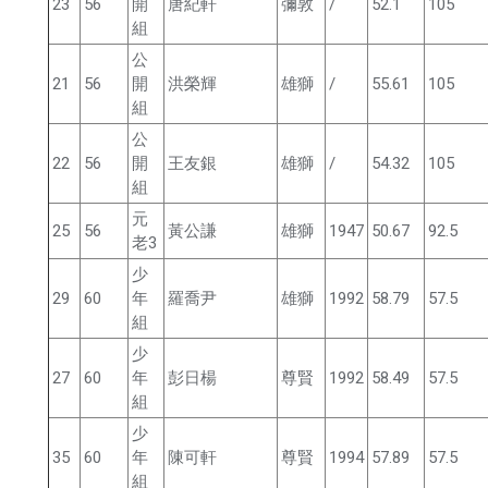
23
56
開
唐紀軒
彌敦
/
52.1
105
組
公
21
56
開
洪榮輝
雄獅
/
55.61
105
組
公
22
56
開
王友銀
雄獅
/
54.32
105
組
元
25
56
黃公謙
雄獅
1947
50.67
92.5
老3
少
29
60
年
羅喬尹
雄獅
1992
58.79
57.5
組
少
27
60
年
彭日楊
尊賢
1992
58.49
57.5
組
少
35
60
年
陳可軒
尊賢
1994
57.89
57.5
組