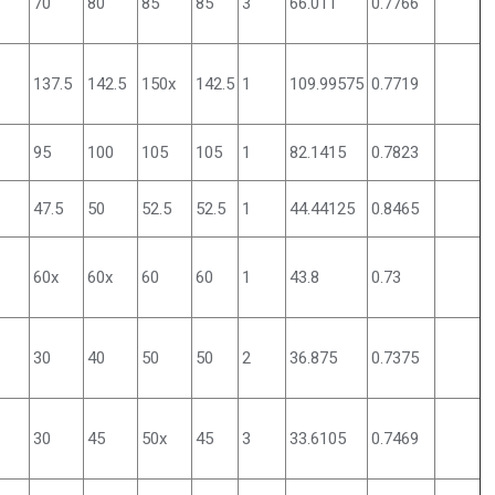
70
80
85
85
3
66.011
0.7766
137.5
142.5
150x
142.5
1
109.99575
0.7719
95
100
105
105
1
82.1415
0.7823
47.5
50
52.5
52.5
1
44.44125
0.8465
60x
60x
60
60
1
43.8
0.73
30
40
50
50
2
36.875
0.7375
30
45
50x
45
3
33.6105
0.7469