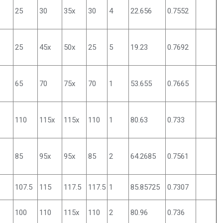
25
30
35x
30
4
22.656
0.7552
25
45x
50x
25
5
19.23
0.7692
65
70
75x
70
1
53.655
0.7665
110
115x
115x
110
1
80.63
0.733
85
95x
95x
85
2
64.2685
0.7561
107.5
115
117.5
117.5
1
85.85725
0.7307
100
110
115x
110
2
80.96
0.736