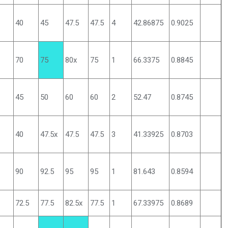
40
45
47.5
47.5
4
42.86875
0.9025
70
75
80x
75
1
66.3375
0.8845
45
50
60
60
2
52.47
0.8745
40
47.5x
47.5
47.5
3
41.33925
0.8703
90
92.5
95
95
1
81.643
0.8594
72.5
77.5
82.5x
77.5
1
67.33975
0.8689