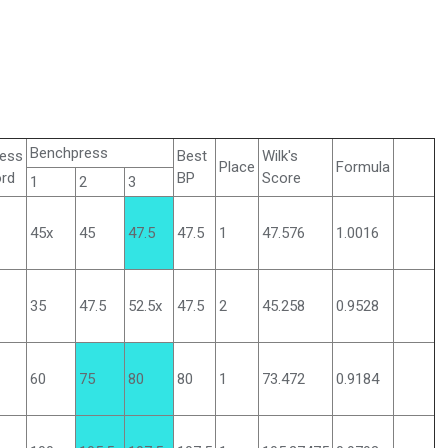
Benchpress
ess
Best
Wilk's
Place
Formula
rd
BP
Score
1
2
3
45x
45
47.5
47.5
1
47.576
1.0016
35
47.5
52.5x
47.5
2
45.258
0.9528
60
75
80
80
1
73.472
0.9184