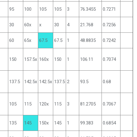
95
100
105
105
3
76.3455
0.7271
30
60x
x
30
4
21.768
0.7256
60
65x
67.5
67.5
1
48.8835
0.7242
150
157.5x
160x
150
1
106.11
0.7074
137.5
142.5x
142.5x
137.5
2
93.5
0.68
105
115
120x
115
3
81.2705
0.7067
135
145
150x
145
1
99.383
0.6854