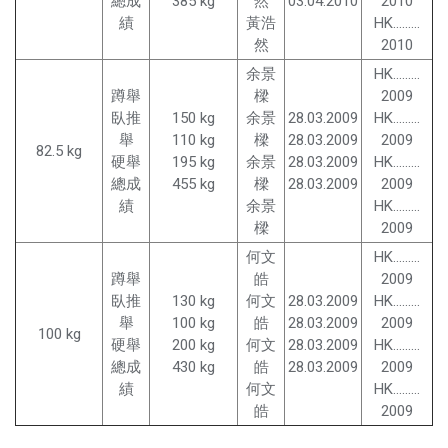
總成
385 kg
然
03.04.2010
2010
績
黃浩
HK………
然
2010
余景
HK………
蹲舉
樑
2009
臥推
150 kg
余景
28.03.2009
HK………
舉
110 kg
樑
28.03.2009
2009
82.5 kg
硬舉
195 kg
余景
28.03.2009
HK………
總成
455 kg
樑
28.03.2009
2009
績
余景
HK………
樑
2009
何文
HK………
蹲舉
皓
2009
臥推
130 kg
何文
28.03.2009
HK………
舉
100 kg
皓
28.03.2009
2009
100 kg
硬舉
200 kg
何文
28.03.2009
HK………
總成
430 kg
皓
28.03.2009
2009
績
何文
HK………
皓
2009