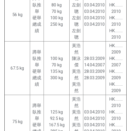
臥推
80 kg
左劍
03.04.2010
HK………
舉
70 kg
聰
03.04.2010
2010
56 kg
硬舉
100 kg
左劍
03.04.2010
HK………
總成
250 kg
聰
03.04.2010
2010
績
左劍
HK………
聰
2010
黃浩
HK………
蹲舉
然
2009
臥推
100 kg
陳泳
28.03.2009
HK………
舉
70 kg
傑
14.04.2007
2007
67.5 kg
硬舉
135 kg
黃浩
28.03.2009
HK………
總成
300 kg
然
28.03.2009
2009
績
黃浩
HK………
然
2009
黃浩
HK………
蹲舉
然
2010
臥推
125 kg
黃浩
03.04.2010
HK………
舉
92.5 kg
然
03.04.2010
2010
75 kg
硬舉
167.5 kg
黃浩
03.04.2010
HK………